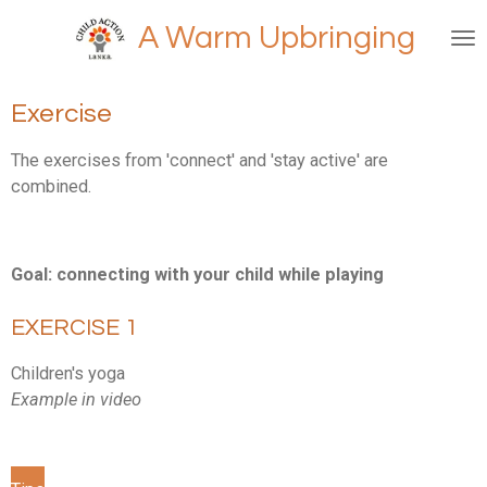
Ga
A Warm Upbringing
direct
naar
de
Exercise
hoofdinhoud
The exercises from 'connect' and 'stay active' are
combined.
Goal: connecting with your child while playing
EXERCISE 1
Children's yoga
Example in video