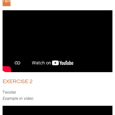
Tips
EXERCISE 2
Twister
Example in video